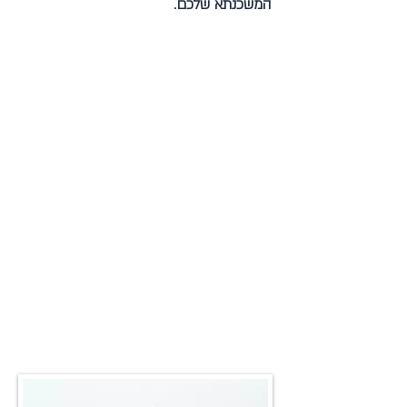
המשכנתא שלכם.
כמה כסף לקחת?
באיזה בנק?
באילו תנאים?
האם ההלוואה שלי צמודה
למדד? למט"ח? לאג"ח?
לאיזו תקופה?
האם המשכנתא מתאימה לצרכיי
ולהכנוסתיי?